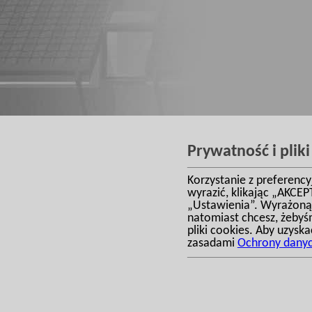
Prywatność i pliki
Korzystanie z preferenc
wyrazić, klikając „AKCEP
„Ustawienia”. Wyrażoną
natomiast chcesz, żebyśm
Copyright © 2004-2018 by PROJEKTYKON ®
pliki cookies. Aby uzyska
Kontakt:
STUDIO ARCHITE
zasadami
Ochrony dany
Domy małe ok.100m2
|
Domy średnie