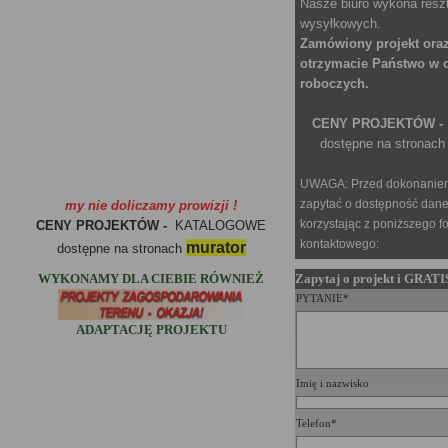
Nasze biuro wykona reszt
wysyłkowych.
Zamówiony projekt oraz
otrzymacie Państwo w c
roboczych.
CENY PROJEKTÓW 
dostępne na stronach 
UWAGA: Przed dokonaniem
zapytać o dostępność dane
my nie doliczamy prowizji !
korzystając z poniższego f
CENY PROJEKTÓW -
KATALOGOWE
kontaktowego:
murator
dostępne na stronach
WYKONAMY DLA CIEBIE RÓWNIEŻ
Zapytaj o projekt i GRATI
PYTANIE*
ADAPTACJĘ PROJEKTU
Imię i nazwisko
Telefon*