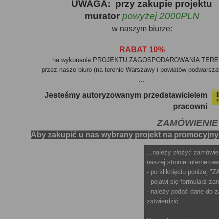
UWAGA:
przy zakupie projektu
murator
powyżej 2000PLN
w naszym biurze:
RABAT 10%
na wykonanie PROJEKTU ZAGOSPODAROWANIA TE
przez nasze biuro (na terenie Warszawy i powiatów podwarsza
...
Jesteśmy autoryzowanym przedstawicielem
pracowni
ZAMÓWIENIE
Aby zakupić u nas wybrany projekt na promocyjn
...należy złożyć zamówie
naszej stronie internetowe
- po kliknięciu poniże
- pojawi się formularz z
- należy podać dane do z
zatwierdzić.