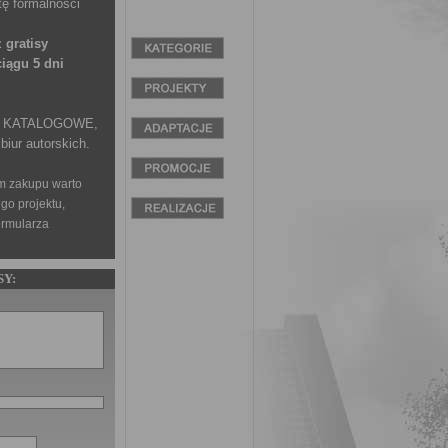
ę formalności
 gratisy
iągu 5 dni
-
KATALOGOWE,
biur autorskich.
 zakupu warto
go projektu,
ormularza
SY: