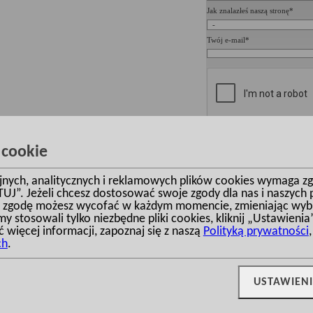
Jak znalazłeś naszą stronę*
Twój e-mail*
 cookie
yjnych, analitycznych i reklamowych plików cookies wymaga z
TUJ”. Jeżeli chcesz dostosować swoje zgody dla nas i naszych p
 zgodę możesz wycofać w każdym momencie, zmieniając wybra
y stosowali tylko niezbędne pliki cookies, kliknij „Ustawienia
 STUDIO INVESTDOM  I  Wszelkie prawa zastrzeżone  I  tel.: 660-344-455, 530
ć więcej informacji, zapoznaj się z naszą
Polityką prywatności
KTURY INVESTDOM
ul. Bukowa 22, Łajski, 05-119 Legionowo k. Warszawy. 
ch
.
 ok.150m2
|
Domy duże ok.200m2
|
Domy piętrowe
|
Domy na 
USTAWIEN