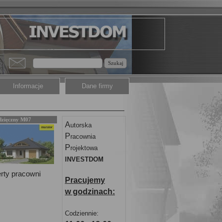
Szukaj
Informacje
Dane firmy
zięczny M07
A
utorska
P
racownia
P
rojektowa
INVESTDOM
erty pracowni
Pracujemy
w godzinach:
Codziennie: