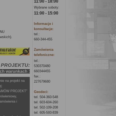
11:00 - 18:00
Wybrane soboty:
11:00 - 15:00
Informacje i
konsultacje:
RENU
tel.:
wskich).
660-344-455
Zamówienia
telefoniczne:
tel.:
 PROJEKTU:
530370480
ych warunkach :
660344455
fax.:
nie na projekt na
227679680
j:
j "ZAMÓW PROJEKT"
Geodeci:
amówieniowy,
tel. 504-360-548
amówienia i
tel. 603-604-260
tel.
502-109-208
tel.
605-593-839