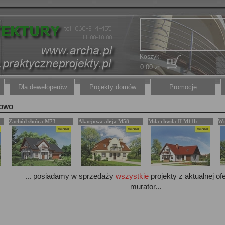
Koszyk:
0.00 zł
Dla deweloperów
Projekty domów
Promocje
NOWO
Zachód słońca M73
Akacjowa aleja M58
Miła chwila II M11b
Wd
... posiadamy w sprzedaży
wszystkie
projekty z aktualnej of
murator...